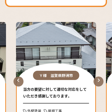
が早く分かりやすかったのがとても良か
ったです。大満足でした。ありがとうご
ざいました。
はくさい
5 months ago
外壁、屋根の塗装でお世
話になりました。3社から見積、説明を受
けましたが、内容に違和感がなく、価格
面でもメリットがありましたので塗り達
さんにお願いしました。
塗装に来られた職人さんも、毎日開始、
終了時には声をかけて頂き、安心してお
E様 滋賀県大津市
任せする事ができました。
家が生まれかわったようで毎日嬉しい
山内忍
です。
6 months ago
外壁塗装を検討していた
ので相談をさせてもらったところ丁寧に
外壁塗装
防水工事