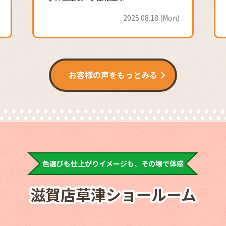
わかり易く説明して頂き何回か来店した
2025.06.30 (Mon)
後に塗り達　滋賀店さんに
決めました。その後の打ち合わせも回数
を重ねても丁寧な対応をして下さり安心
して
お願いすることができました。
お客様の声をもっとみる
二度寝
9 months ago
外壁塗装、屋根の葺き替
え工事を依頼しましたが、営業の方の人
柄も良く色やデザインもパソコンの自宅
の画像を使い、施工後のイメージもわか
色選びも仕上がりイメージも、その場で体感
りやすかったです。金額も住宅メーカー
より安く助かりました。
滋賀店草津ショールーム
S H (S.H)
10 months ago
普通あまり選ばない色の