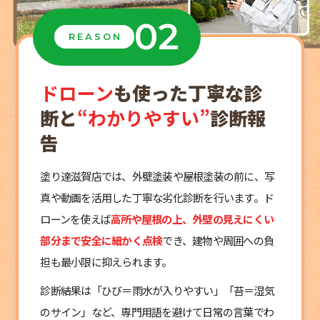
02
REASON
ドローン
も使った丁寧な診
断と
“わかりやすい”
診断報
告
塗り達滋賀店では、外壁塗装や屋根塗装の前に、写
真や動画を活用した丁寧な劣化診断を行います。ド
ローンを使えば
高所や屋根の上、外壁の見えにくい
部分まで安全に細かく点検
でき、建物や周囲への負
担も最小限に抑えられます。
診断結果は「ひび＝雨水が入りやすい」「苔＝湿気
のサイン」など、専門用語を避けて日常の言葉でわ