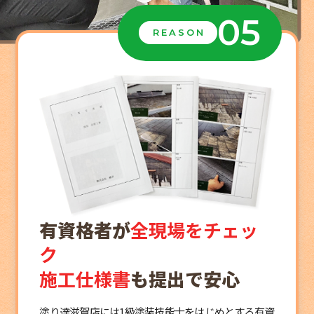
05
REASON
有資格者が
全現場をチェッ
ク
施工仕様書
も提出で安心
塗り達滋賀店には1級塗装技能士をはじめとする有資