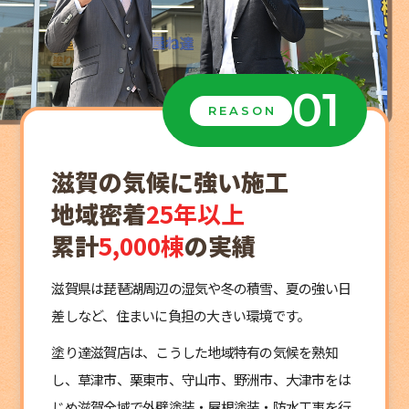
01
REASON
滋賀の気候に強い施工
地域密着
25年以上
累計
5,000棟
の実績
滋賀県は琵琶湖周辺の湿気や冬の積雪、夏の強い日
差しなど、住まいに負担の大きい環境です。
塗り達滋賀店は、こうした地域特有の気候を熟知
し、草津市、栗東市、守山市、野洲市、大津市をは
じめ滋賀全域で外壁塗装・屋根塗装・防水工事を行