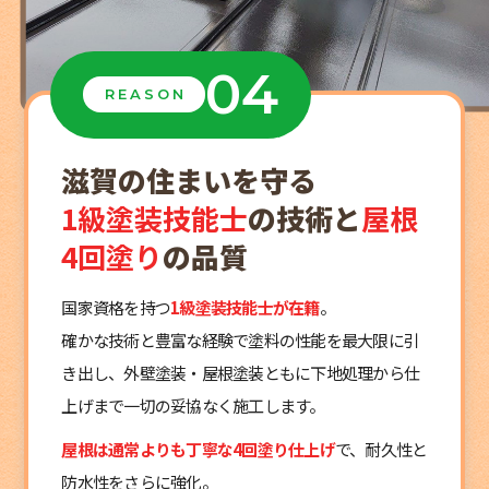
04
REASON
滋賀の住まいを守る
1級塗装技能士
の技術と
屋根
4回塗り
の品質
国家資格を持つ
1級塗装技能士が在籍
。
確かな技術と豊富な経験で塗料の性能を最大限に引
き出し、外壁塗装・屋根塗装ともに下地処理から仕
上げまで一切の妥協なく施工します。
屋根は通常よりも丁寧な4回塗り仕上げ
で、耐久性と
防水性をさらに強化。