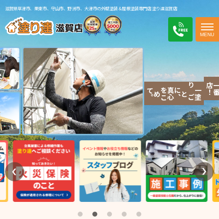
滋賀県草津市、栗東市、守山市、野洲市、大津市の外壁塗装＆屋根塗装専門店 塗り達滋賀店
電話
！
。
一
塗
り
ご
に
、
真
心
を
こ
て
と
め