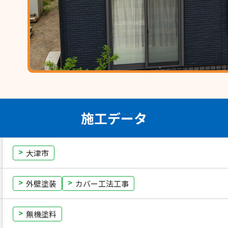
施工データ
大津市
外壁塗装
カバー工法工事
無機塗料