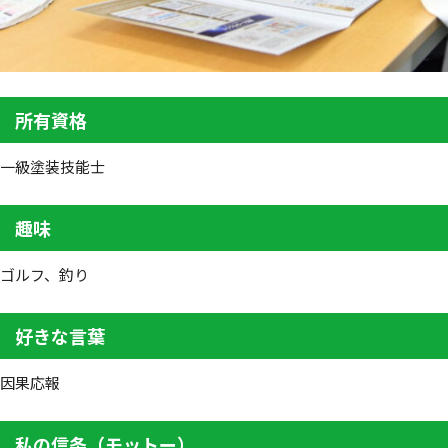
所有資格
一級塗装技能士
趣味
ゴルフ、釣り
好きな言葉
因果応報
私の信条（モットー）